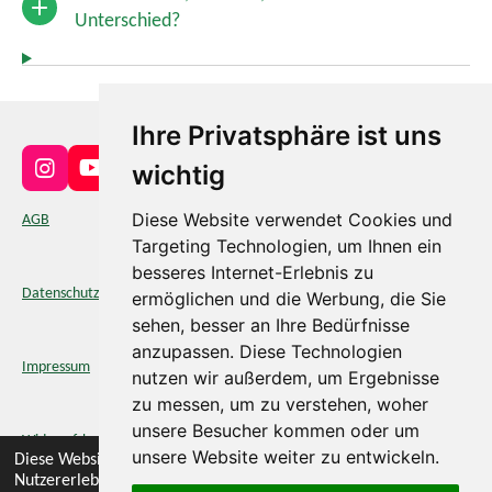
Unterschied?
Ihre Privatsphäre ist uns
wichtig
I
Y
n
o
Diese Website verwendet Cookies und
s
u
AGB
t
T
Targeting Technologien, um Ihnen ein
a
u
besseres Internet-Erlebnis zu
g
b
Datenschutz
ermöglichen und die Werbung, die Sie
r
e
a
sehen, besser an Ihre Bedürfnisse
m
anzupassen. Diese Technologien
Impressum
nutzen wir außerdem, um Ergebnisse
zu messen, um zu verstehen, woher
unsere Besucher kommen oder um
Widerrufsbelehrung
unsere Website weiter zu entwickeln.
Diese Website verwendet Cookies, um Ihr
Nutzererlebnis zu verbessern und maßgeschneiderte