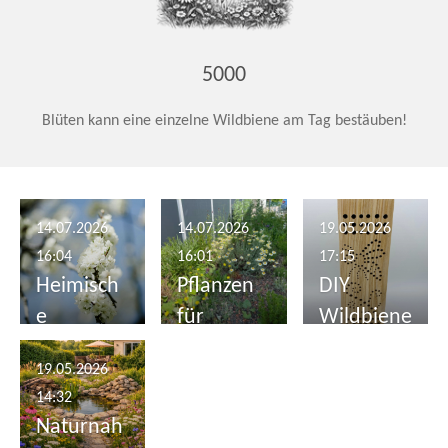
5000
Blüten kann eine einzelne Wildbiene am Tag bestäuben!
14.07.2026
14.07.2026
19.05.2026
16:04
16:01
17:15
Heimisch
Pflanzen
DIY
e
für
Wildbiene
Heckenpfl
Wildbiene
n‑Nisthilfe
19.05.2026
anzen für
n
: Drei
14:32
Insekten
einfache
Naturnah
und Vögel
Bauanleit