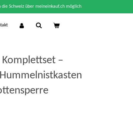
n die Schweiz über meineinkauf.ch möglich
takt
Komplettset –
 Hummelnistkasten
ttensperre