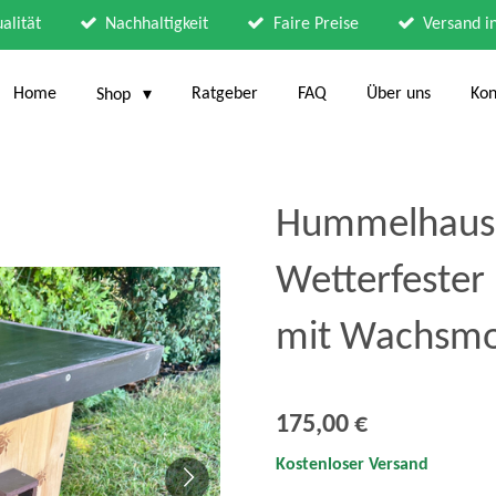
alität
Nachhaltigkeit
Faire Preise
Versand i
Home
Ratgeber
FAQ
Über uns
Kon
Shop
Hummelhaus 
Wetterfester
mit Wachsmo
175,00 €
Kostenloser Versand