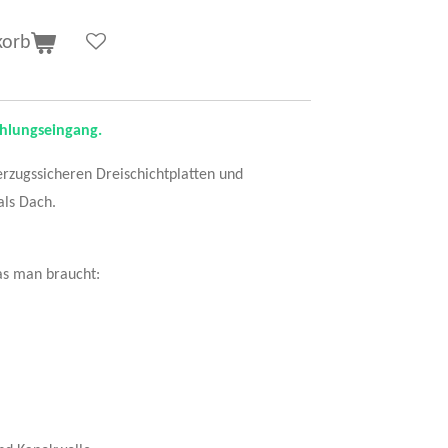
korb
ahlungseingang.
rzugssicheren Dreischichtplatten und
als Dach.
as man braucht: